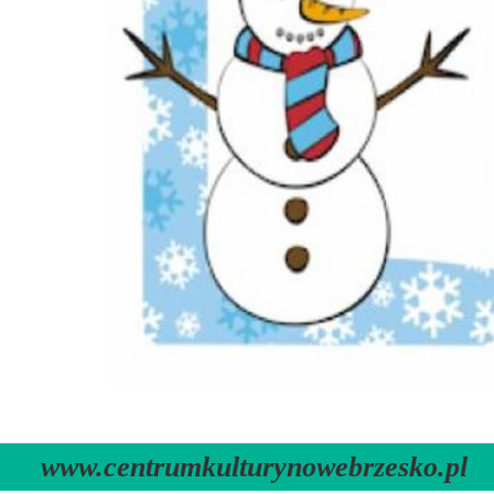
www.centrumkulturynowebrzesko.pl