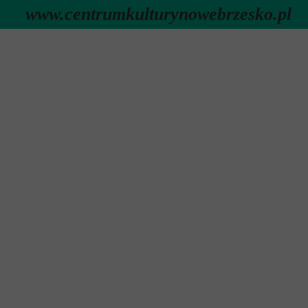
www.centrumkulturynowebrzesko.pl