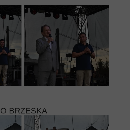
GO BRZESKA