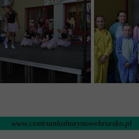
www.centrumkulturynowebrzesko.pl