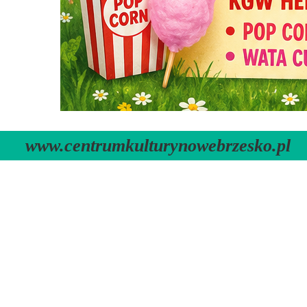
www.centrumkulturynowebrzesko.pl