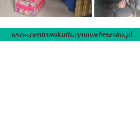
www.centrumkulturynowebrzesko.pl