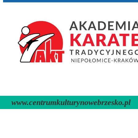
www.centrumkulturynowebrzesko.pl