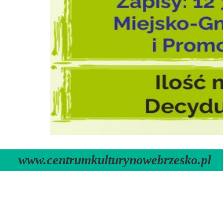
www.centrumkulturynowebrzesko.pl