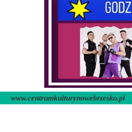
www.centrumkulturynowebrzesko.pl