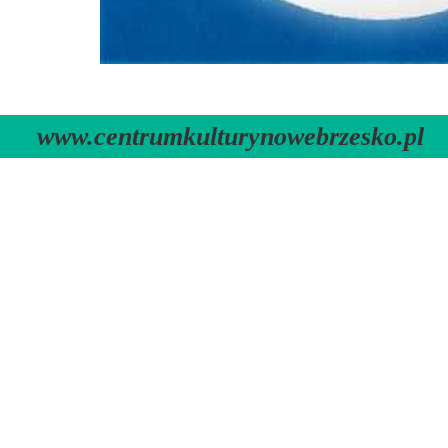
www.centrumkulturynowebrzesko.pl